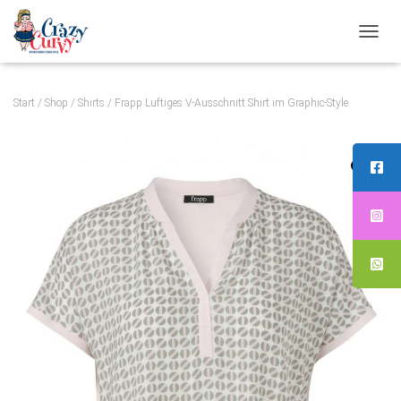
N
A
V
Start
/
Shop
/
Shirts
/ Frapp Luftiges V-Ausschnitt Shirt im Graphic-Style
I
G
A
T
I
O
N
U
M
S
C
H
A
L