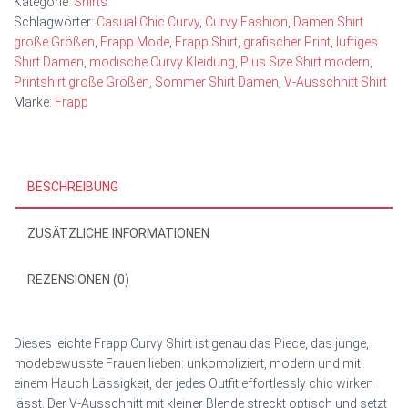
Kategorie:
Shirts
Schlagwörter:
Casual Chic Curvy
,
Curvy Fashion
,
Damen Shirt
große Größen
,
Frapp Mode
,
Frapp Shirt
,
grafischer Print
,
luftiges
Shirt Damen
,
modische Curvy Kleidung
,
Plus Size Shirt modern
,
Printshirt große Größen
,
Sommer Shirt Damen
,
V‑Ausschnitt Shirt
Marke:
Frapp
BESCHREIBUNG
ZUSÄTZLICHE INFORMATIONEN
REZENSIONEN (0)
Dieses leichte Frapp Curvy Shirt ist genau das Piece, das junge,
modebewusste Frauen lieben: unkompliziert, modern und mit
einem Hauch Lässigkeit, der jedes Outfit effortlessly chic wirken
lässt. Der V-Ausschnitt mit kleiner Blende streckt optisch und setzt