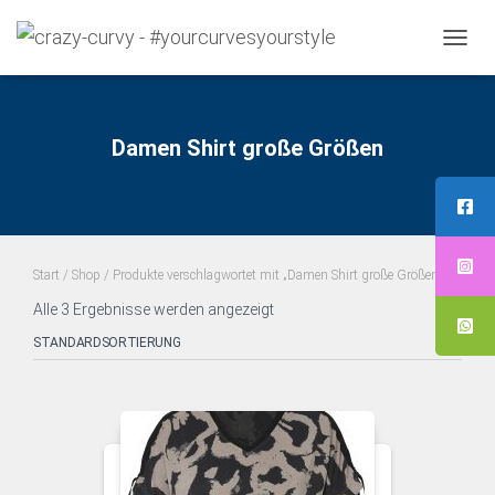
NAVI
UMS
Damen Shirt große Größen
Start
/
Shop
/ Produkte verschlagwortet mit „Damen Shirt große Größen“
Alle 3 Ergebnisse werden angezeigt