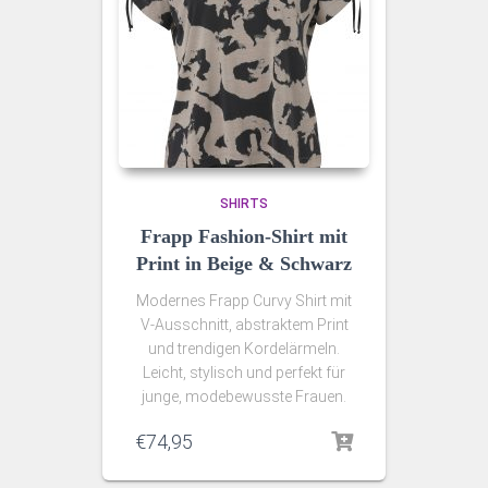
SHIRTS
Frapp Fashion-Shirt mit
Print in Beige & Schwarz
Modernes Frapp Curvy Shirt mit
V-Ausschnitt, abstraktem Print
und trendigen Kordelärmeln.
Leicht, stylisch und perfekt für
junge, modebewusste Frauen.
€
74,95