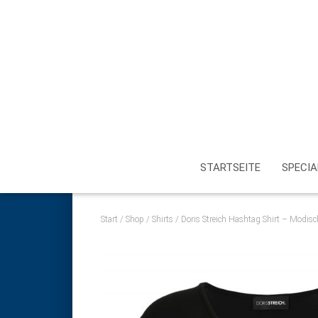
STARTSEITE
SPECIA
Start
/
Shop
/
Shirts
/ Doris Streich Hashtag Shirt – Modis