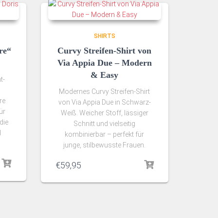
SHIRTS
re“
Curvy Streifen-Shirt von
Via Appia Due – Modern
& Easy
t-
Modernes Curvy Streifen-Shirt
re
von Via Appia Due in Schwarz-
ür
Weiß. Weicher Stoff, lässiger
die
Schnitt und vielseitig
l
kombinierbar – perfekt für
junge, stilbewusste Frauen.
€
59,95