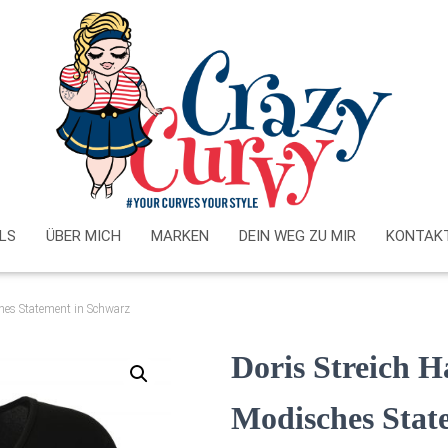
LS
ÜBER MICH
MARKEN
DEIN WEG ZU MIR
KONTAK
ches Statement in Schwarz
Doris Streich H
Modisches Stat