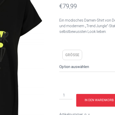
€
79,99
Ein modisches Damen‑Shirt von Dor
und modernem „Trend Jungle“-Statem
selbstbewussten Look lieben.
GRÖSSE
IN DEN WARENKORB
Artikelnummer:
n. v.