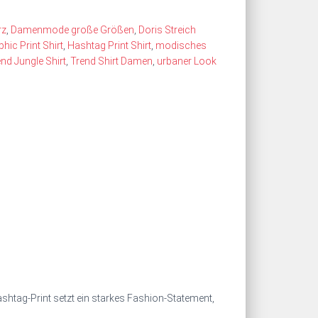
rz
,
Damenmode große Größen
,
Doris Streich
hic Print Shirt
,
Hashtag Print Shirt
,
modisches
nd Jungle Shirt
,
Trend Shirt Damen
,
urbaner Look
ashtag‑Print setzt ein starkes Fashion‑Statement,