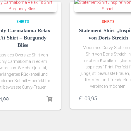
SHIRTS
SHIRTS
nly Carmakoma Relax
Statement-Shirt „Inspi
Fit Shirt – Burgundy
von Doris Streich
Bliss
Modernes Curvy-Statemen
Shirt von Doris Streich in
ässiges Oversize Shirt von
frischem Koralle mit „Inspi
Only Carmakoma in edlem
Happiness“-Print. Perfekt f
Bordeaux. Weiche Qualität,
junge, stilbewusste Frauen, 
erlängertes Rückenteil und
Komfort und Trendgefüh
derner Schnitt – perfekt für
verbinden möchten.
tilbewusste Curvy‑Frauen.
€
109,95
4,99