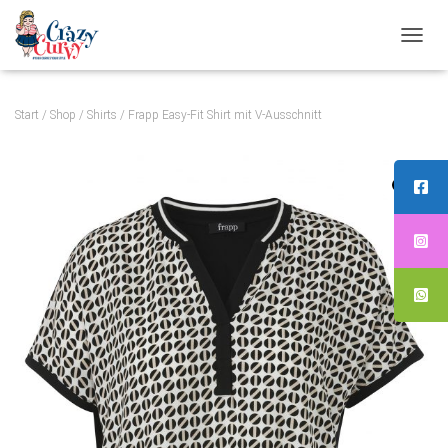
N
A
V
Start
/
Shop
/
Shirts
/ Frapp Easy-Fit Shirt mit V-Ausschnitt
I
G
A
T
I
O
N
U
M
S
C
H
A
L