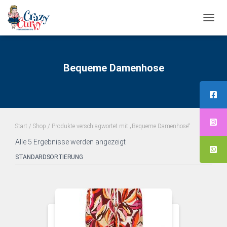
NAVI
UMS
Bequeme Damenhose
Start
/
Shop
/ Produkte verschlagwortet mit „Bequeme Damenhose“
Alle 5 Ergebnisse werden angezeigt