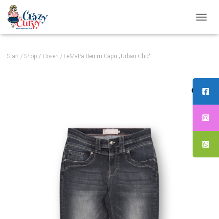
N
A
V
Start
/
Shop
/
Hosen
/ LeMaPa Denim Capri „Urban Chic“
I
G
A
T
I
O
N
U
M
S
C
H
A
L