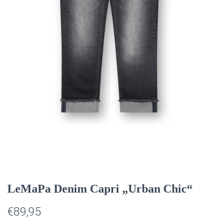
T
E
N
LeMaPa Denim Capri „Urban Chic“
€
89,95