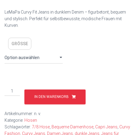
LeMaPa Curvy Fit Jeans in dunklem Denim – figurbetont, bequem
und stylisch. Perfekt für selbstbewusste, modische Frauen mit
Kurven.
GRÖSSE
IN DEN WARENKORB
Artikelnummer:
n. v.
Kategorie:
Hosen
Schlagwörter:
7/8 Hose
,
Bequeme Damenhose
,
Capri Jeans
,
Curvy
Fashion
,
Curvy Jeans
,
Damen Jeans
,
dunkle Jeans
,
Jeans für