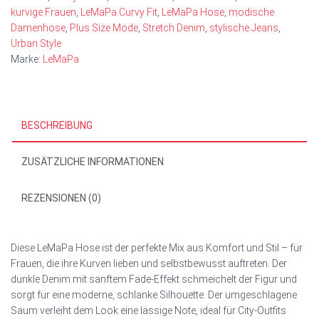
kurvige Frauen
,
LeMaPa Curvy Fit
,
LeMaPa Hose
,
modische
Damenhose
,
Plus Size Mode
,
Stretch Denim
,
stylische Jeans
,
Urban Style
Marke:
LeMaPa
BESCHREIBUNG
ZUSÄTZLICHE INFORMATIONEN
REZENSIONEN (0)
Diese LeMaPa Hose ist der perfekte Mix aus Komfort und Stil – für
Frauen, die ihre Kurven lieben und selbstbewusst auftreten. Der
dunkle Denim mit sanftem Fade‑Effekt schmeichelt der Figur und
sorgt für eine moderne, schlanke Silhouette. Der umgeschlagene
Saum verleiht dem Look eine lässige Note, ideal für City‑Outfits