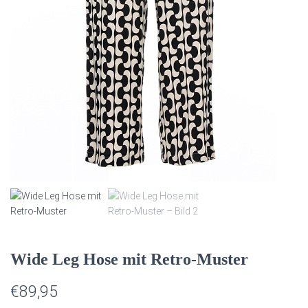
T
E
N
Wide Leg Hose mit Retro‑Muster
€
89,95