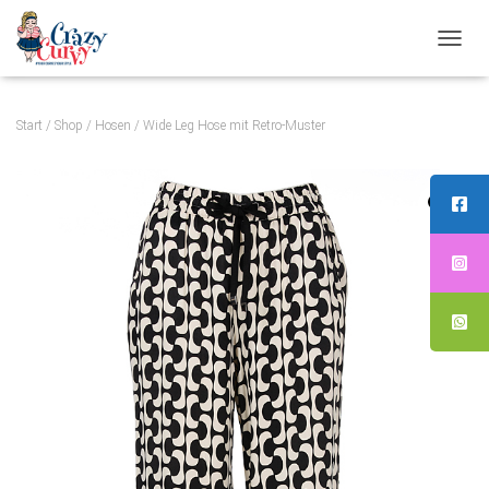
N
A
V
Start
/
Shop
/
Hosen
/ Wide Leg Hose mit Retro‑Muster
I
G
A
T
I
O
N
U
M
S
C
H
A
L