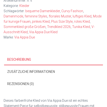
Artikelnummer:
n. v.
Kategorie:
Kleider
Schlagwörter:
bequeme Damenkleider
,
Curvy Fashion
,
Damenmode
,
feminine Styles
,
florales Muster
,
luftiges Kleid
,
Mode
für kurvige Frauen
,
pinkes Kleid
,
Plus Size Style
,
rotes Kleid
,
Sommerkleid große Größen
,
Trendkleid 2026
,
Tunika Kleid
,
V-
Ausschnitt Kleid
,
Via Appia Due Kleid
Marke:
Via Appia Due
BESCHREIBUNG
ZUSÄTZLICHE INFORMATIONEN
REZENSIONEN (0)
Dieses farbenfrohe Kleid von Via Appia Due ist ein echtes
Statement-Piece für selbstbewusste, stilbewusste Frauen mit