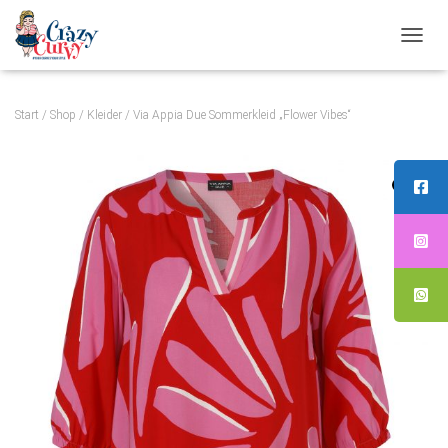
N
A
V
Start
/
Shop
/
Kleider
/ Via Appia Due Sommerkleid „Flower Vibes“
I
G
A
T
I
O
N
U
M
S
C
H
A
L