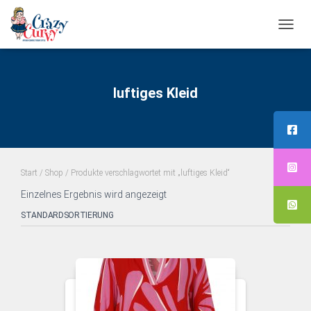
NAVI
UMS
luftiges Kleid
Start
/
Shop
/ Produkte verschlagwortet mit „luftiges Kleid“
Einzelnes Ergebnis wird angezeigt