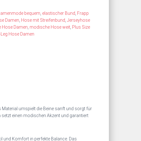
Damenmode bequem
,
elastischer Bund
,
Frapp
ose Damen
,
Hose mit Streifenbund
,
Jerseyhose
te Hose Damen
,
modische Hose weit
,
Plus Size
-Leg Hose Damen
Material umspielt die Beine sanft und sorgt für
n setzt einen modischen Akzent und garantiert
til und Komfort in perfekte Balance. Das