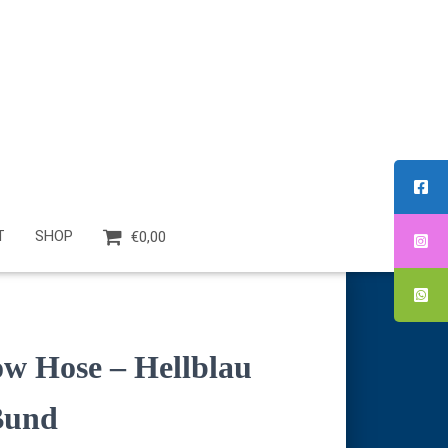
T
SHOP
€0,00
w Hose – Hellblau
Bund