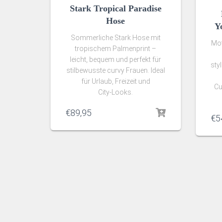
Stark Tropical Paradise
Hose
Y
Sommerliche Stark Hose mit
Mot
tropischem Palmenprint –
leicht, bequem und perfekt für
sty
stilbewusste curvy Frauen. Ideal
für Urlaub, Freizeit und
Cu
City‑Looks.
€
89,95
€
5