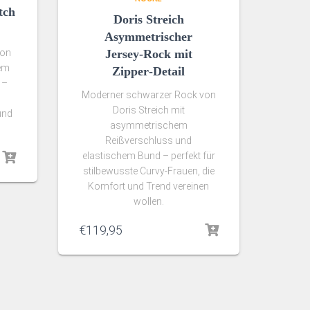
tch
Doris Streich
Asymmetrischer
von
Jersey‑Rock mit
hem
Zipper‑Detail
 –
Moderner schwarzer Rock von
Doris Streich mit
und
asymmetrischem
Reißverschluss und
elastischem Bund – perfekt für
stilbewusste Curvy‑Frauen, die
Komfort und Trend vereinen
wollen.
€
119,95