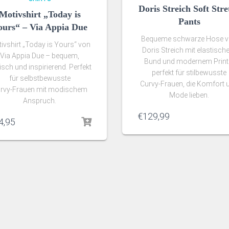
Doris Streich Soft Stre
Motivshirt „Today is
Pants
ours“ – Via Appia Due
Bequeme schwarze Hose 
ivshirt „Today is Yours“ von
Doris Streich mit elastisc
Via Appia Due – bequem,
Bund und modernem Print
lisch und inspirierend. Perfekt
perfekt für stilbewusste
für selbstbewusste
Curvy‑Frauen, die Komfort 
rvy‑Frauen mit modischem
Mode lieben.
Anspruch.
€
129,99
4,95