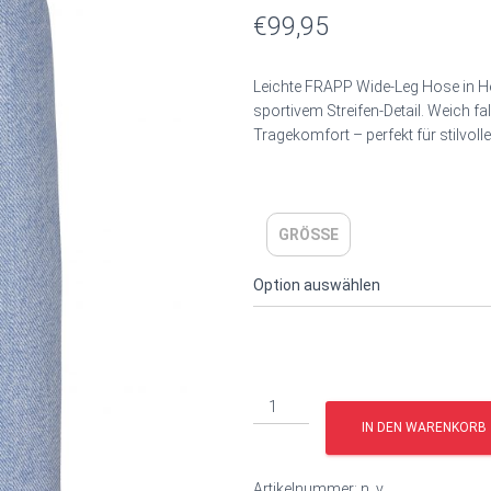
€
99,95
Leichte FRAPP Wide-Leg Hose in H
sportivem Streifen-Detail. Weich f
Tragekomfort – perfekt für stilvolle
GRÖSSE
IN DEN WARENKORB
Artikelnummer:
n. v.