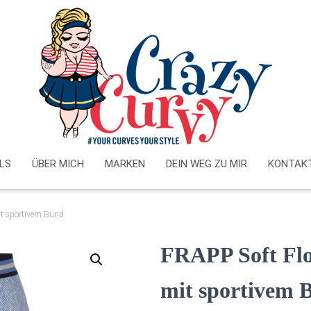
LS
ÜBER MICH
MARKEN
DEIN WEG ZU MIR
KONTAK
it sportivem Bund
FRAPP Soft Flo
mit sportivem 