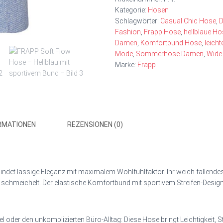
Kategorie:
Hosen
Schlagwörter:
Casual Chic Hose
,
Fashion
,
Frapp Hose
,
hellblaue H
Damen
,
Komfortbund Hose
,
leich
Mode
,
Sommerhose Damen
,
Wide
Marke:
Frapp
RMATIONEN
REZENSIONEN (0)
ndet lässige Eleganz mit maximalem Wohlfühlfaktor. Ihr weich fallendes 
gur schmeichelt. Der elastische Komfortbund mit sportivem Streifen-Desig
 oder den unkomplizierten Büro-Alltag: Diese Hose bringt Leichtigkeit, S