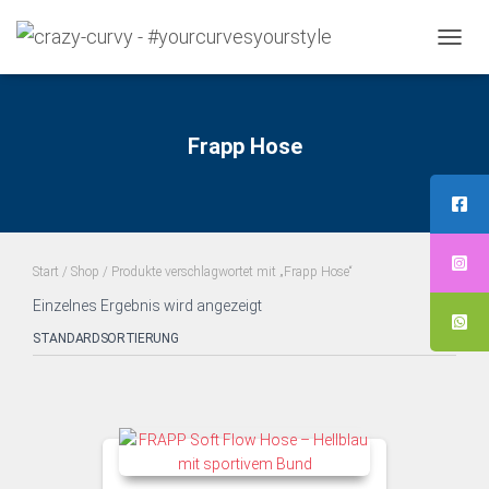
NAVI
UMS
Frapp Hose
Start
/
Shop
/ Produkte verschlagwortet mit „Frapp Hose“
Einzelnes Ergebnis wird angezeigt