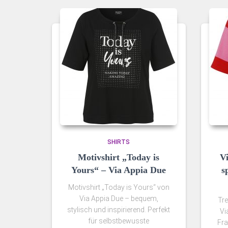
SHIRTS
Motivshirt „Today is
V
Yours“ – Via Appia Due
s
Motivshirt „Today is Yours“ von
Via Appia Due – bequem,
Tre
stylisch und inspirierend. Perfekt
Vi
für selbstbewusste
Fra