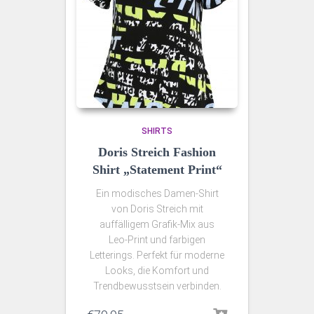
SHIRTS
Doris Streich Fashion
Shirt „Statement Print“
Ein modisches Damen-Shirt
von Doris Streich mit
auffälligem Grafik‑Mix aus
Leo‑Print und farbigen
Letterings. Perfekt für moderne
Looks, die Komfort und
Trendbewusstsein verbinden.