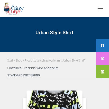
NAVI
UMS
Urban Style Shirt
Start
/
Shop
/ Produkte verschlagwortet mit „Urban Style Shirt“
Einzelnes Ergebnis wird angezeigt