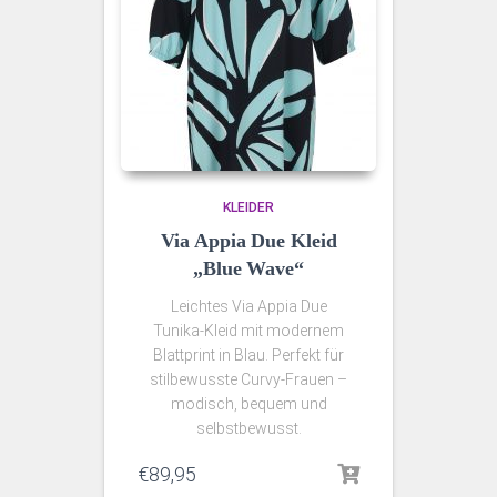
KLEIDER
Via Appia Due Kleid
„Blue Wave“
Leichtes Via Appia Due
Tunika‑Kleid mit modernem
Blattprint in Blau. Perfekt für
stilbewusste Curvy‑Frauen –
modisch, bequem und
selbstbewusst.
€
89,95