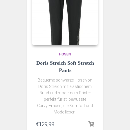
HOSEN
Doris Streich Soft Stretch
Pants
Bequeme schwarze Hose von
Doris Streich mit elastischem
Bund und modernem Print –
perfekt für stilbewusste
Curvy‑Frauen, die Komfort und
Mode lieben.
€
129,99