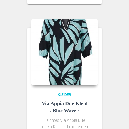
KLEIDER
Via Appia Due Kleid
„Blue Wave“
Leichtes Via Appia Due
Tunika‑Kleid mit modernem