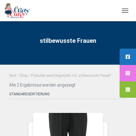
NAVI
UMS
stilbewusste Frauen
Start
/
Shop
/ Produkte verschlagwortet mit „stilbewusste Frauen“
Alle 2 Ergebnisse werden angezeigt