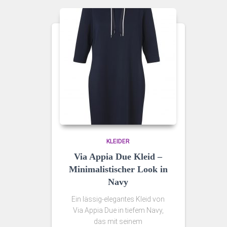
KLEIDER
Via Appia Due Kleid –
Minimalistischer Look in
Navy
Ein lässig‑elegantes Kleid von
Via Appia Due in tiefem Navy,
das mit seinem