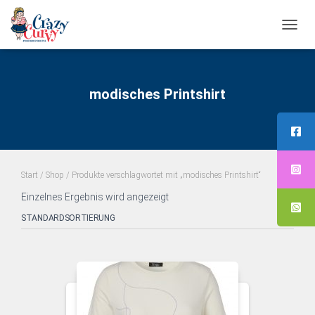
NAVI
UMS
modisches Printshirt
Start
/
Shop
/ Produkte verschlagwortet mit „modisches Printshirt“
Einzelnes Ergebnis wird angezeigt