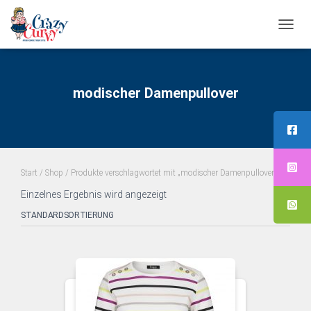
NAVI
UMS
modischer Damenpullover
Start
/
Shop
/ Produkte verschlagwortet mit „modischer Damenpullover“
Einzelnes Ergebnis wird angezeigt