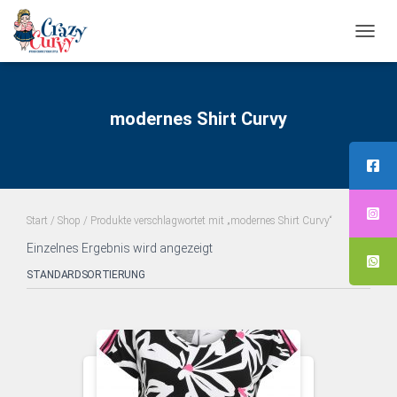
NAVI
UMS
modernes Shirt Curvy
Start
/
Shop
/ Produkte verschlagwortet mit „modernes Shirt Curvy“
Einzelnes Ergebnis wird angezeigt