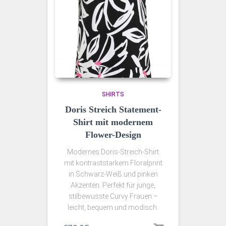
SHIRTS
Doris Streich Statement-
Shirt mit modernem
Flower-Design
Modernes Doris‑Streich-Shirt
mit kontraststarkem Floralprint
in Schwarz-Weiß und pinken
Akzenten. Perfekt für junge,
stilbewusste Curvy Frauen –
leicht, bequem und modisch.