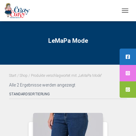
NAVI
UMS
LeMaPa Mode
Start
/
Shop
/ Produkte verschlagwortet mit „LeMaPa Mode“
Alle 2 Ergebnisse werden angezeigt