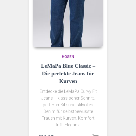
HOSEN
LeMaPa Blue Classic –
Die perfekte Jeans für
Kurven
Entdecke die LeMaPa Curvy Fit
Jeans – klassischer Schnitt,
perfekter Sitz und stilvolles
Denim für selbstbewusste
Frauen mit Kurven. Komfort
trifft Eleganz!