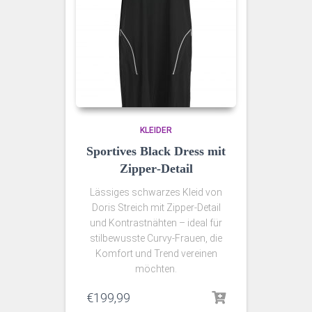
KLEIDER
Sportives Black Dress mit
Zipper‑Detail
Lässiges schwarzes Kleid von
Doris Streich mit Zipper‑Detail
und Kontrastnähten – ideal für
stilbewusste Curvy‑Frauen, die
Komfort und Trend vereinen
möchten.
€
199,99