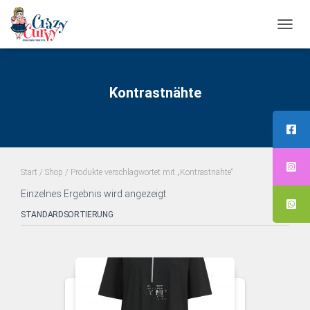
NAVI
UMS
Kontrastnähte
Start
/
Shop
/ Produkte verschlagwortet mit „Kontrastnähte“
Einzelnes Ergebnis wird angezeigt