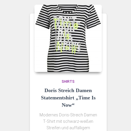
SHIRTS
Doris Streich Damen
Statementshirt „Time Is
Now“
Modernes Doris‑Streich Damen
T‑Shirt mit schwarz‑weißen
Streifen und auffälligem