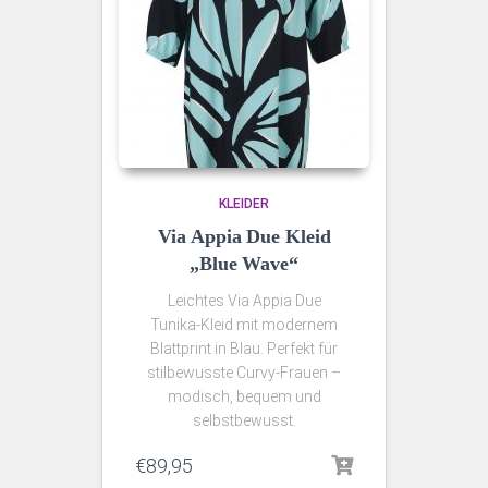
KLEIDER
Via Appia Due Kleid
„Blue Wave“
Leichtes Via Appia Due
Tunika‑Kleid mit modernem
Blattprint in Blau. Perfekt für
stilbewusste Curvy‑Frauen –
modisch, bequem und
selbstbewusst.
€
89,95