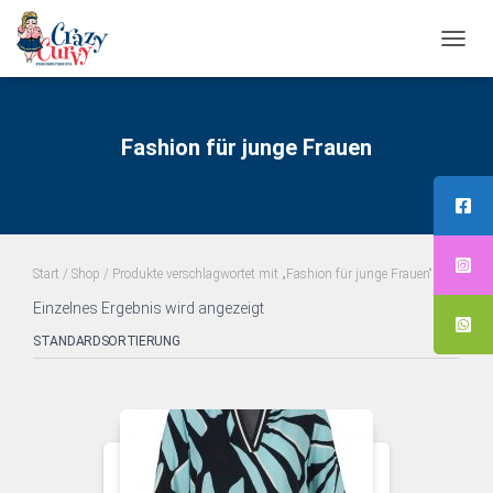
NAVI
UMS
Fashion für junge Frauen
Start
/
Shop
/ Produkte verschlagwortet mit „Fashion für junge Frauen“
Einzelnes Ergebnis wird angezeigt