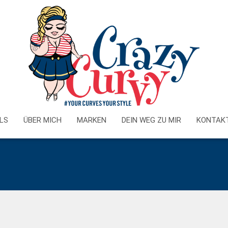
Doris Streich Jeans
LS
ÜBER MICH
MARKEN
DEIN WEG ZU MIR
KONTAK