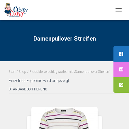
NAVI
UMS
Damenpullover Streifen
Start
/
Shop
/ Produkte verschlagwortet mit „Damenpullover Streifen“
Einzelnes Ergebnis wird angezeigt