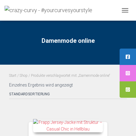
NAVI
UMS
Damenmode online
Start
/
Shop
/ Produkte verschlagwortet mit „Damenmode online“
Einzelnes Ergebnis wird angezeigt