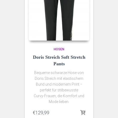
HOSEN
Doris Streich Soft Stretch
Pants
Bequeme schwarze Hose von
Doris Streich mit elastischem
Bund und modernem Print –
perfekt für stilbewusste
Curvy‑Frauen, die Komfort und
Mode lieben.
€
129,99