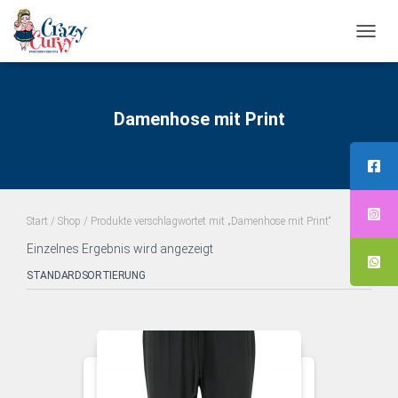
NAVI
UMS
Damenhose mit Print
Start
/
Shop
/ Produkte verschlagwortet mit „Damenhose mit Print“
Einzelnes Ergebnis wird angezeigt