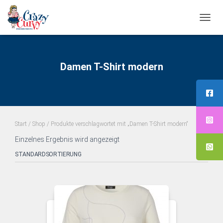
NAVI
UMS
Damen T-Shirt modern
Start
/
Shop
/ Produkte verschlagwortet mit „Damen T-Shirt modern“
Einzelnes Ergebnis wird angezeigt