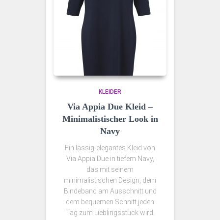
KLEIDER
Via Appia Due Kleid –
Minimalistischer Look in
Navy
Ein lässig‑elegantes Kleid von
Via Appia Due in tiefem Navy,
das mit seinem
minimalistischen Design, dem
Bindeband am Ausschnitt und
dem bequemen Schnitt jeden
Tag zum Lieblingsstück wird.