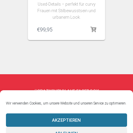
Used‑Details – perfekt für curvy
Frauen mit Stilbewusstsein und
urbanem Look.
€
99,95
CRAZYCURVY AUF FACEBOOK
Wir verwenden Cookies, um unsere Website und unseren Service zu optimieren.
CRAZYCURVY AUF INSTAGRAM
AKZEPTIEREN
DATENSCHUTZHINWEISE
IMPRESSUM
AGB