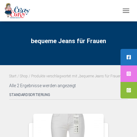
NAVI
UMS
bequeme Jeans für Frauen
Start
/
Shop
/ Produkte verschlagwortet mit „bequeme Jeans für Frauen“
Alle 2 Ergebnisse werden angezeigt